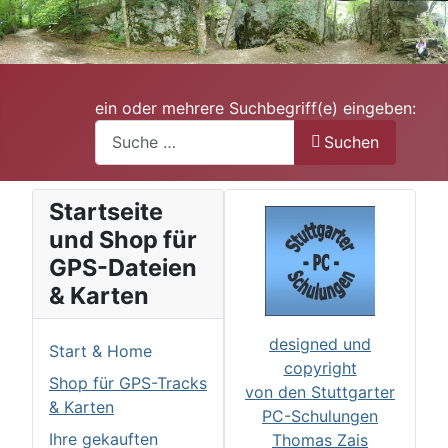
ein oder mehrere Suchbegriff(e) eingeben:
Suchen
Startseite
und Shop für
GPS-Dateien
& Karten
designed und
Start & Home
copyright
Shop für GPS-Tracks
von den Stuttgarter
& Karten
PC-Schulungen
Ihre gekauften
Thomas Zais