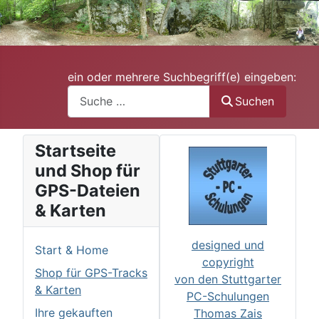
ein oder mehrere Suchbegriff(e) eingeben:
Suchen
Startseite
und Shop für
GPS-Dateien
& Karten
designed und
Start & Home
copyright
Shop für GPS-Tracks
von den Stuttgarter
& Karten
PC-Schulungen
Ihre gekauften
Thomas Zais