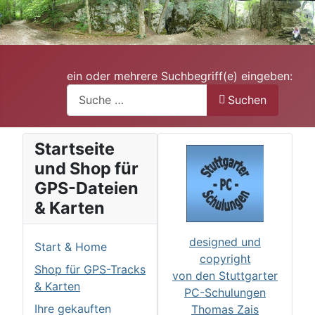
ein oder mehrere Suchbegriff(e) eingeben:
Suchen
Startseite
und Shop für
GPS-Dateien
& Karten
designed und
Start & Home
copyright
Shop für GPS-Tracks
von den Stuttgarter
& Karten
PC-Schulungen
Ihre gekauften
Thomas Zais