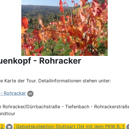
auenkopf - Rohracker
 Karte der Tour. Detailinformationen stehen unter:
- Rohracker
in Rohracker/Dürrbachstraße - Tiefenbach - Rohrackerstraß
undtour
 2
,
Gebietskollektion Stuttgart Ost mit dem PKW B. 1