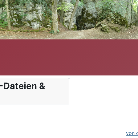
-Dateien &
von 