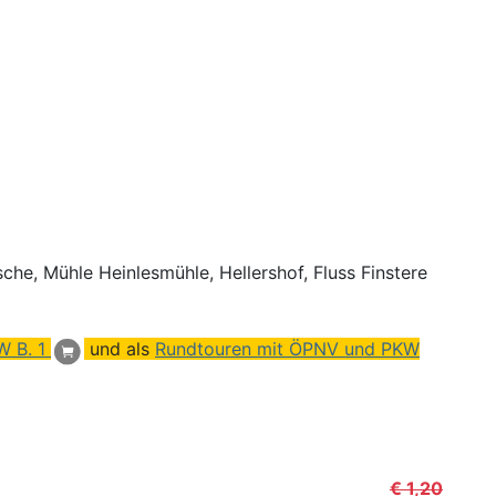
he, Mühle Heinlesmühle, Hellershof, Fluss Finstere
W B. 1
und als
Rundtouren mit ÖPNV und PKW
€ 1,20