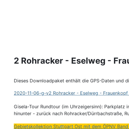
2 Rohracker - Eselweg - Fr
Dieses Downloadpaket enthält die GPS-Daten und die
2020
-11-06-g-v2 Rohracker -
Eselweg
- Frauenkopf 
Gisela-Tour Rundtour (im Uhrzeigersinn): Parkplatz 
hinunter - zurück nach Rohracker/Dürrbachstraße, R
Gebietskollektion Stuttgart Ost mit dem ÖPNV Band