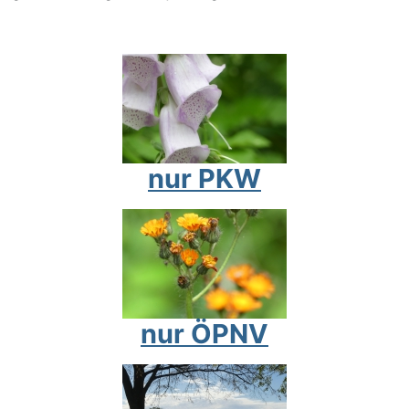
nur PKW
nur ÖPNV