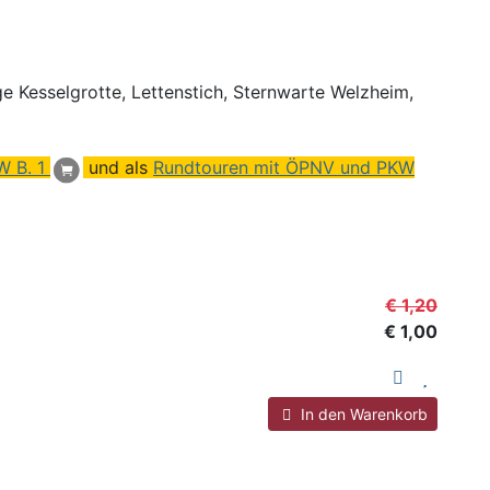
e Kesselgrotte, Lettenstich,
Sternwarte
Welzheim,
W B. 1
und als
Rundtouren mit ÖPNV und PKW
€ 1,20
€ 1,00
In den Warenkorb