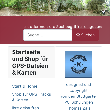
ein oder mehrere Suchbegriff(e) eingeben:
Suchen
Startseite
und Shop für
GPS-Dateien
& Karten
designed und
Start & Home
copyright
Shop für GPS-Tracks
von den Stuttgarter
& Karten
PC-Schulungen
Ihre gekauften
Thomas Zais